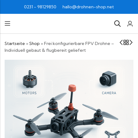
0231 - 98129850
hallo@drohnen-shop.net
Startseite
»
Shop
»
Frei konfigurierbare FPV Drohne –
Individuell gebaut & flugbereit geliefert