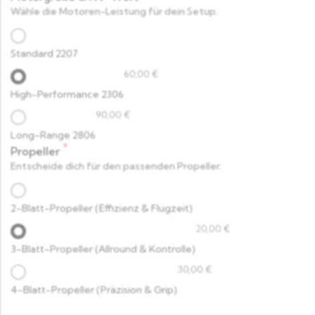
Wähle die Motoren-Leistung für dein Setup.
Standard 2207
60,00
€
High-Performance 2306
90,00
€
Long-Range 2806
*
Propeller
Entscheide dich für den passenden Propeller.
2-Blatt-Propeller (Effizienz & Flugzeit)
20,00
€
3-Blatt-Propeller (Allround & Kontrolle)
30,00
€
4-Blatt-Propeller (Präzision & Grip)