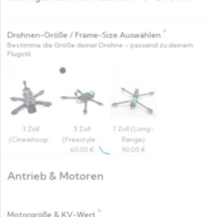
*
Drohnen-Größe / Frame-Size Auswählen
Bestimme die Größe deiner Drohne – passend zu deinem
Flugstil.
3 Zoll
5 Zoll
7 Zoll (Long-
(Cinewhoop /
(Freestyle &
Range)
60,00
€
90,00
€
Indoor)
Racing)
Antrieb & Motoren
*
Motorgröße & KV-Wert