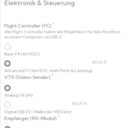
Elektronik & Steuerung
*
Flight Controller (FC)
Alle Flight Controller haben die Möglichkeit für den Anschluss
an einem Computer via USB-C
Basic F4 (4in1 ESC)
80,00
€
Advanced F7 (4in1 ESC, mehr Ports & Leistung)
*
VTX (Video-Sender)
Analog 5.8 GHz
180,00
€
Digital (DJI O3 / Walksnail / HDZero)
*
Empfänger (RX-Modul)