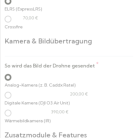
ELRS (ExpressLRS)
70,00
€
Crossfire
Kamera & Bildübertragung
*
So wird das Bild der Drohne gesendet
Analog-Kamera (z. B. Caddx Ratel)
200,00
€
Digitale Kamera (DJI O3 Air Unit)
390,00
€
Wärmebildkamera (IR)
Zusatzmodule & Features