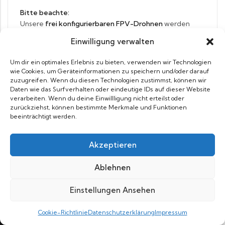
Bitte beachte:
Unsere
frei konfigurierbaren FPV-Drohnen
werden
individuell nach deinen Vorgaben
gefertigt. Du wählst
Einwilligung verwalten
selbst die Komponenten (z. B. Frame, Motoren, Kamera,
Flight Controller, Zusatzmodule), und wir bauen die
Um dir ein optimales Erlebnis zu bieten, verwenden wir Technologien
Drohne speziell nach deinen Wünschen zusammen.
wie Cookies, um Geräteinformationen zu speichern und/oder darauf
zuzugreifen. Wenn du diesen Technologien zustimmst, können wir
Daten wie das Surfverhalten oder eindeutige IDs auf dieser Website
Da es sich hierbei um eine
maßgeschneiderte und
verarbeiten. Wenn du deine Einwillligung nicht erteilst oder
personalisierte Anfertigung
handelt, ist ein
Umtausch
zurückziehst, können bestimmte Merkmale und Funktionen
oder eine Rückgabe ausgeschlossen
.
beeinträchtigt werden.
Dies gilt auch dann, wenn dir die Konfiguration
nachträglich nicht mehr zusagt oder du dich in deiner
Akzeptieren
Auswahl geirrt hast.
Ablehnen
Selbstverständlich greifen jedoch unsere
gesetzlichen
Gewährleistungsrechte
: Sollten technische Defekte
Einstellungen Ansehen
oder Mängel vorliegen, die nicht durch unsachgemäße
Nutzung verursacht wurden, stehen wir dir im Rahmen
IN DEN WARENKORB
Cookie-Richtlinie
Datenschutzerklärung
Impressum
der Gewährleistung zur Verfügung.