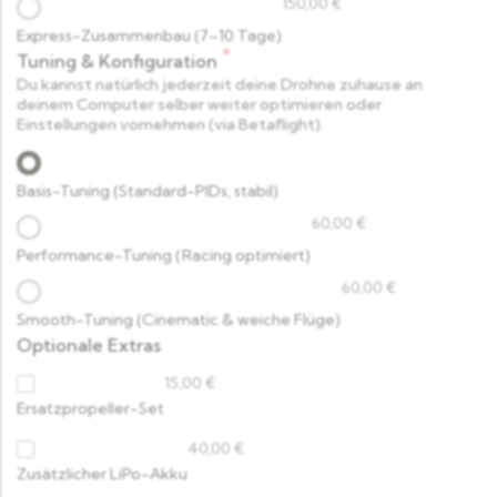
150,00
€
Express-Zusammenbau (7–10 Tage)
*
Tuning & Konfiguration
Du kannst natürlich jederzeit deine Drohne zuhause an
deinem Computer selber weiter optimieren oder
Einstellungen vornehmen (via Betaflight).
Basis-Tuning (Standard-PIDs, stabil)
60,00
€
Performance-Tuning (Racing optimiert)
60,00
€
Smooth-Tuning (Cinematic & weiche Flüge)
Optionale Extras
15,00
€
Ersatzpropeller-Set
40,00
€
Zusätzlicher LiPo-Akku