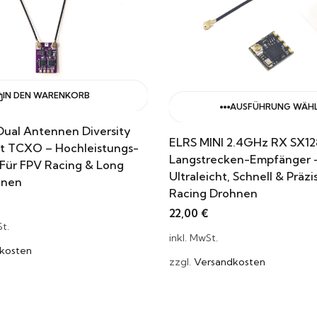
IN DEN WARENKORB
AUSFÜHRUNG WÄH
Dual Antennen Diversity
ELRS MINI 2.4GHz RX SX1
it TCXO – Hochleistungs-
Langstrecken-Empfänger 
Für FPV Racing & Long
Ultraleicht, Schnell & Präz
hnen
Racing Drohnen
22,00
€
t.
inkl. MwSt.
kosten
zzgl.
Versandkosten