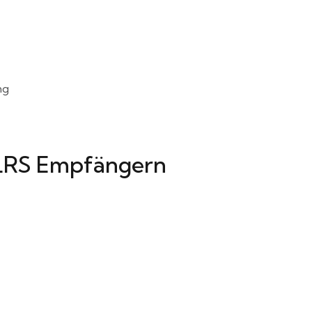
ng
ELRS Empfängern