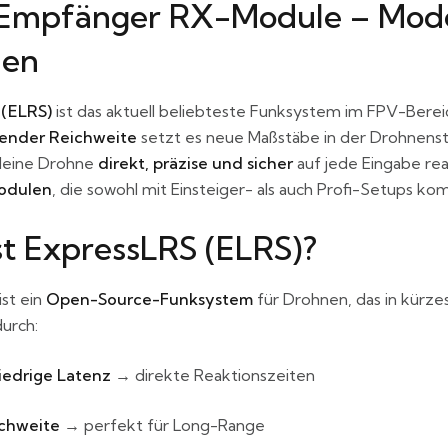
Empfänger RX-Module – Mode
nen
 (ELRS)
ist das aktuell beliebteste Funksystem im FPV-Berei
ender Reichweite
setzt es neue Maßstäbe in der Drohnens
 deine Drohne
direkt, präzise und sicher
auf jede Eingabe rea
odulen
, die sowohl mit Einsteiger- als auch Profi-Setups kom
st ExpressLRS (ELRS)?
ist ein
Open-Source-Funksystem
für Drohnen, das in kürze
urch:
iedrige Latenz
→ direkte Reaktionszeiten
chweite
→ perfekt für Long-Range