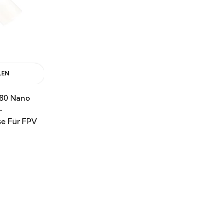
LEN
280 Nano
–
ise Für FPV