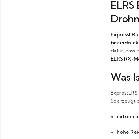
ELRS 
Droh
ExpressLRS
beeindruck
dafür, dass
ELRS RX-M
Was I
ExpressLRS 
überzeugt d
extrem n
hohe Rei