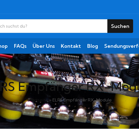
Suchen
hop
FAQs
Über Uns
Kontakt
Blog
Sendungsverf
RS Empfänger RX-Mod
Startseite
»
ELRS Empfänger RX-Module