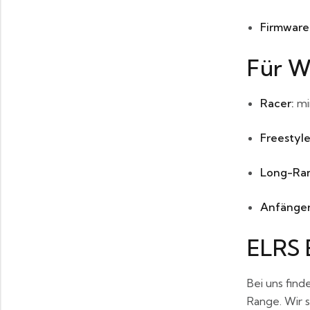
Firmware
Für W
Racer:
min
Freestyle
Long-Ran
Anfänger
ELRS 
Bei uns find
Range. Wir 