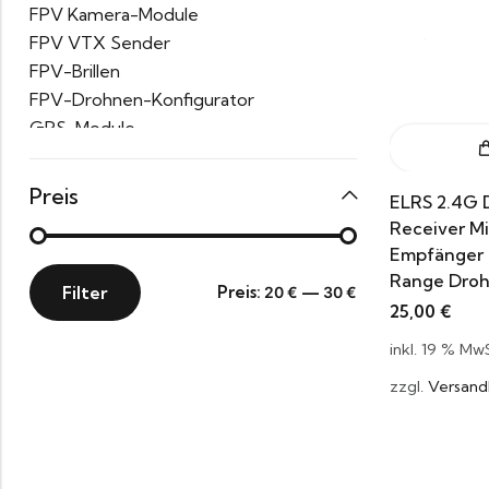
FPV Kamera-Module
FPV VTX Sender
FPV-Brillen
FPV-Drohnen-Konfigurator
GPS-Module
Ladegeräte
Motoren für Drohnen
Preis
ELRS 2.4G 
Propeller für Drohnen
Receiver M
Taschen & Rucksäcke für den Transport
Empfänger 
Range Dro
Filter
Preis:
—
20 €
30 €
25,00
€
inkl. 19 % MwS
zzgl.
Versand