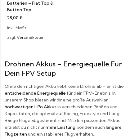
Batterien – Flat Top &
Button Top
28,00
€
inkl. MwSt.
zzgl.
Versandkosten
Drohnen Akkus – Energiequelle Für
Dein FPV Setup
Ohne den richtigen Akku hebt keine Drohne ab – er ist die
entscheidende Energiequelle
für dein FPV-Erlebnis. In
unserem Shop bieten wir dir eine große Auswahl an
hochwertigen LiPo Akkus
in verschiedenen Größen und
Kapazitäten, die optimal auf Racing, Freestyle und Long-
Range Flüge abgestimmt sind. Mit den passenden Akkus
erzielst du nicht nur
mehr Leistung
, sondern auch
längere
Flugzeiten
und ein stabileres Flugverhalten.