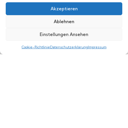
Akzeptieren
Ablehnen
Einstellungen Ansehen
0
Cookie-Richtlinie
Datenschutzerklärung
Impressum
Shop
Category
Wishlist
Cart
Drohnen-Shop.net – Dein FPV Spezialist
Kontakt: Bornstraße 195, 44145 Dortmund