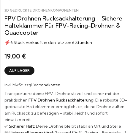
3D GEDRUCKTE DROHNENKOMPONENTEN
FPV Drohnen Rucksackhalterung – Sichere
Halteklammer Für FPV-Racing-Drohnen &
Quadcopter
6 Stück verkauft in den letzten 6 Stunden
19,00
€
AUF LAGER
inkl. MwSt.
zzgl.
Versandkosten
Transportiere deine FPV-Drohne stilvoll und sicher mit der
praktischen
FPV Drohnen Rucksackhalterung
. Die robuste 3D-
gedruckte Halteklammer ermöglicht es, deine Drohne außen
am Rucksack zu befestigen – stabil, leicht und sofort
einsatzbereit.
✅
Sicherer Halt:
Deine Drohne bleibt stabil an Ort und Stelle
🧩
Universell kompatibel:
Passend für 5″-Racing-, Freestyle- &