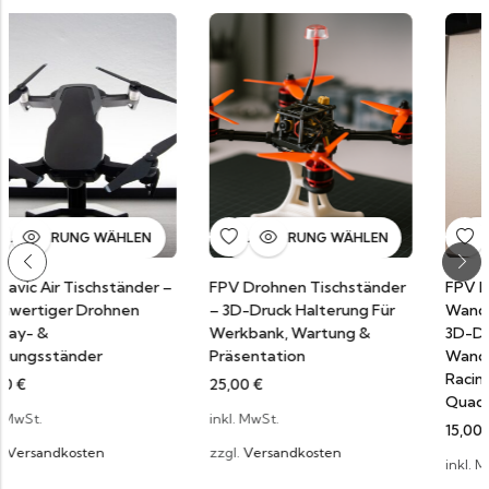
AUSFÜHRUNG WÄHLEN
AUSFÜHRUNG WÄHLEN
r –
FPV Drohnen Tischständer
FPV Drohnen
– 3D-Druck Halterung Für
Wandhalterung – Sichere
Werkbank, Wartung &
3D-Druck Halterung Zur
Präsentation
Wandmontage Für FPV
Racing Drones &
25,00
€
Quadcopter
inkl. MwSt.
15,00
€
zzgl.
Versandkosten
inkl. MwSt.