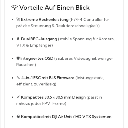
💡
Vorteile Auf Einen Blick
🚀
Extreme Rechenleistung
(F7/F4 Controller für
präzise Steuerung & Reaktionsschnelligkeit)
🔋
Dual BEC-Ausgang
(stabile Spannung für Kamera,
VTX & Empfänger)
🛡️
Integriertes OSD
(sauberes Videosignal, weniger
Rauschen)
🔧
4-in-1 ESC mit BLS Firmware
(leistungsstark,
effizient, zuverlässig)
🪶
Kompaktes 30,5 × 30,5 mm Design
(passt in
nahezu jedes FPV-Frame)
🧠
Kompatibel mit DJI Air Unit / HD VTX Systemen