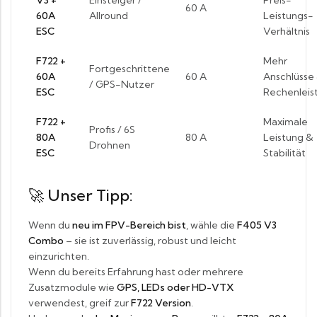
V3 +
Einsteiger /
Preis-
60 A
60A
Allround
Leistungs-
ESC
Verhältnis
F722 +
Mehr
Fortgeschrittene
60A
60 A
Anschlüsse
/ GPS-Nutzer
ESC
Rechenleis
F722 +
Maximale
Profis / 6S
80A
80 A
Leistung &
Drohnen
ESC
Stabilität
🚀
Unser Tipp:
Wenn du
neu im FPV-Bereich bist
, wähle die
F405 V3
Combo
– sie ist zuverlässig, robust und leicht
einzurichten.
Wenn du bereits Erfahrung hast oder mehrere
Zusatzmodule wie
GPS, LEDs oder HD-VTX
verwendest, greif zur
F722 Version
.