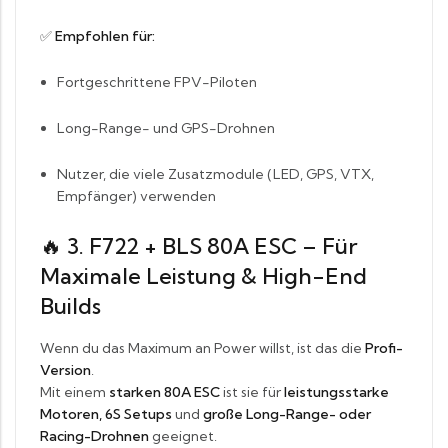
✅
Empfohlen für:
Fortgeschrittene FPV-Piloten
Long-Range- und GPS-Drohnen
Nutzer, die viele Zusatzmodule (LED, GPS, VTX,
Empfänger) verwenden
🔥
3. F722 + BLS 80A ESC – Für
Maximale Leistung & High-End
Builds
Wenn du das Maximum an Power willst, ist das die
Profi-
Version
.
Mit einem
starken 80A ESC
ist sie für
leistungsstarke
Motoren, 6S Setups
und
große Long-Range- oder
Racing-Drohnen
geeignet.