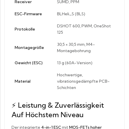
Receiver
SUMD, PPM
ESC-Firmware
BLHeli_S (BLS)
DSHOT 600, PWM, OneShot
Protokolle
125
30,5 × 30,5 mm, M4-
Montagegröße
Montagebohrung
Gewicht (ESC)
13 g (60A-Version)
Hochwertige,
Material
vibrationsgedämpfte PCB-
Schichten
⚡
Leistung & Zuverlässigkeit
Auf Höchstem Niveau
Der integrierte
4-in-1 ESC
mit
MOS-FETs hoher