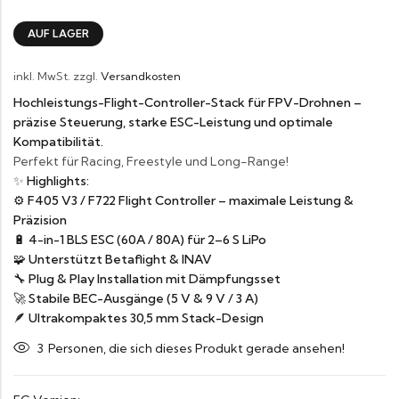
AUF LAGER
inkl. MwSt.
zzgl.
Versandkosten
Hochleistungs-Flight-Controller-Stack für FPV-Drohnen –
präzise Steuerung, starke ESC-Leistung und optimale
Kompatibilität.
Perfekt für Racing, Freestyle und Long-Range!
✨
Highlights:
⚙️ F405 V3 / F722 Flight Controller – maximale Leistung &
Präzision
🔋 4-in-1 BLS ESC (60A / 80A) für 2–6 S LiPo
🧩 Unterstützt Betaflight & INAV
🔧 Plug & Play Installation mit Dämpfungsset
🚀 Stabile BEC-Ausgänge (5 V & 9 V / 3 A)
🪶 Ultrakompaktes 30,5 mm Stack-Design
3
Personen, die sich dieses Produkt gerade ansehen!