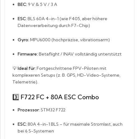
BEC:
9 V & 5 V / 3 A
ESC:
BLS 60A 4-in-1 (wie F405, aber höhere
Datenverarbeitung durch F7-Chip)
Gyro:
MPU6000 (hochpräzise, vibrationsarm)
Firmware:
Betaflight / INAV vollständig unterstützt
💡
Ideal für:
Fortgeschrittene FPV-Piloten mit
komplexeren Setups (z. B. GPS, HD-Video-Systeme,
Telemetrie).
3️⃣ F722 FC + 80A ESC Combo
Prozessor:
STM32 F722
ESC:
80A 4-in-1 BLS – für maximale Stromlast, auch
bei 6 S-Systemen