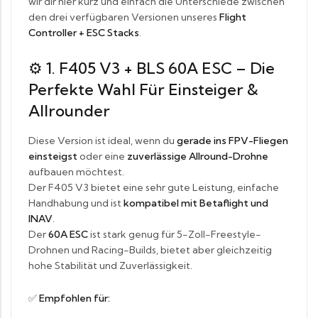
wir dir hier kurz und einfach die Unterschiede zwischen
den drei verfügbaren Versionen unseres
Flight
Controller + ESC Stacks
.
⚙️
1. F405 V3 + BLS 60A ESC – Die
Perfekte Wahl Für Einsteiger &
Allrounder
Diese Version ist ideal, wenn du
gerade ins FPV-Fliegen
einsteigst
oder eine
zuverlässige Allround-Drohne
aufbauen möchtest.
Der F405 V3 bietet eine sehr gute Leistung, einfache
Handhabung und ist
kompatibel mit Betaflight und
INAV
.
Der
60A ESC
ist stark genug für 5-Zoll-Freestyle-
Drohnen und Racing-Builds, bietet aber gleichzeitig
hohe Stabilität und Zuverlässigkeit.
✅
Empfohlen für: