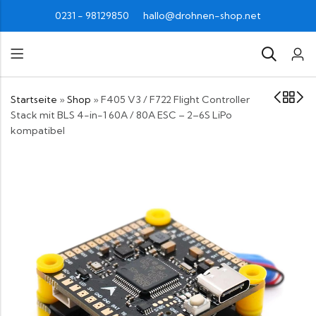
0231 - 98129850
hallo@drohnen-shop.net
Startseite
»
Shop
»
F405 V3 / F722 Flight Controller
Stack mit BLS 4-in-1 60A / 80A ESC – 2–6S LiPo
kompatibel