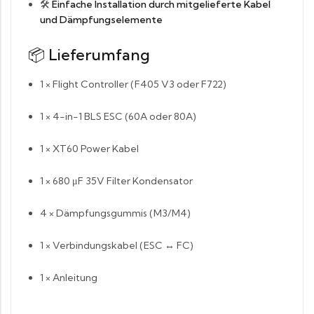
🛠️
Einfache Installation durch mitgelieferte Kabel
und Dämpfungselemente
📦
Lieferumfang
1 × Flight Controller (F405 V3 oder F722)
1 × 4-in-1 BLS ESC (60A oder 80A)
1 × XT60 Power Kabel
1 × 680 μF 35V Filter Kondensator
4 × Dämpfungsgummis (M3/M4)
1 × Verbindungskabel (ESC ↔ FC)
1 × Anleitung