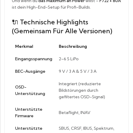
Und wenn du
das Maximum an Power
willst –
F722 + 80A
ist dein High-End-Setup für Profi-Builds.
🔌
Technische Highlights
(gemeinsam Für Alle Versionen)
Merkmal
Beschreibung
Eingangsspannung
2–6 S LiPo
BEC-Ausgänge
9 V / 3 A & 5 V / 3 A
Integriert (reduzierte
OSD-
Bildstörungen durch
Unterstützung
gefiltertes OSD-Signal)
Unterstützte
Betaflight, INAV
Firmware
Unterstützte
SBUS, CRSF, IBUS, Spektrum,