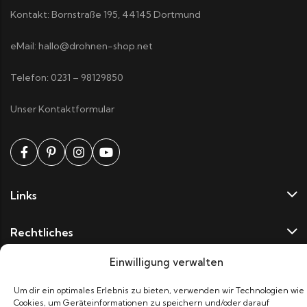
Kontakt: Bornstraße 195, 44145 Dortmund
eMail: hallo@drohnen-shop.net
Telefon: 0231 – 98129850
Unser Kontaktformular
Links
Rechtliches
Einwilligung verwalten
Newsletter
Um dir ein optimales Erlebnis zu bieten, verwenden wir Technologien wie
Cookies, um Geräteinformationen zu speichern und/oder darauf